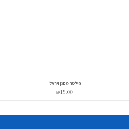
פילטר מסנן ויראלי
Price
₪15.00