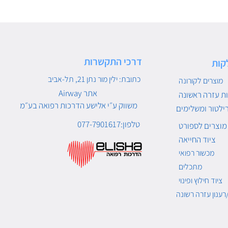
דרכי התקשרות
קות
כתובת: ילין מור נתן 21, תל-אביב
מוצרים לקורונה
Airway אתר
ת עזרה ראשונה
משווק ע״י אלישע הדרכות רפואה בע״מ
ילטור ומשלימים
טלפון:077-7901617
מוצרים לספורט
ציוד החייאה
מכשור רפואי
מתכלים
ציוד חילוץ ופינוי
רענון עזרה רשונה