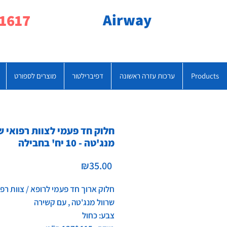
Airway
077-790-1617
Products
ערכות עזרה ראשונה
דפיברילטור
מוצרים לספורט
חלוק חד פעמי לצוות רפואי ש
מנג'טה - 10 יח' בחבילה
Price
₪35.00
חלוק ארוך חד פעמי לרופא / צוות רפו
שרוול מנג'טה , עם קשירה
צבע: כחול