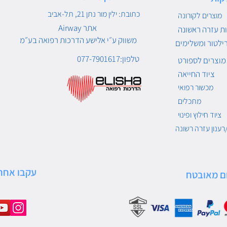
כתובת: ילין מור נתן 21, תל-אביב
מוצרים לקורונה
Airway אתר
ת עזרה ראשונה
משווק ע״י אלישע הדרכות רפואה בע״מ
ילטור ומשלימים
טלפון:077-7901617
מוצרים לספורט
ציוד החייאה
מכשור רפואי
מתכלים
ציוד חילוץ ופינוי
רענון עזרה רשונה
עקבו אחרי
ם מאובטח