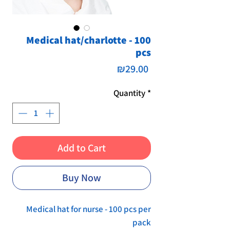
Medical hat/charlotte - 100
pcs
Price
₪29.00
Quantity
*
Add to Cart
Buy Now
Medical hat for nurse - 100 pcs per
pack