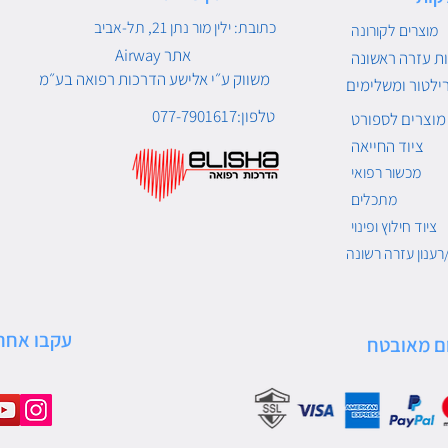
כתובת: ילין מור נתן 21, תל-אביב
מוצרים לקורונה
Airway אתר
ת עזרה ראשונה
משווק ע״י אלישע הדרכות רפואה בע״מ
ילטור ומשלימים
טלפון:077-7901617
מוצרים לספורט
ציוד החייאה
מכשור רפואי
מתכלים
ציוד חילוץ ופינוי
רענון עזרה רשונה
עקבו אחרי
ם מאובטח