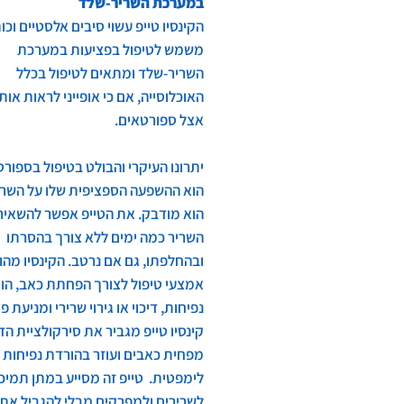
במערכת השריר-שלד
הקינסיו טייפ עשוי סיבים אלסטיים וכו
משמש לטיפול בפציעות במערכת
השריר-שלד ומתאים לטיפול בכלל
האוכלוסייה, אם כי אופייני לראות אות
אצל ספורטאים.
יתרונו העיקרי והבולט בטיפול בספור
הוא ההשפעה הספציפית שלו על השרי
הוא מודבק. את הטייפ אפשר להשאיר
השריר כמה ימים ללא צורך בהסרתו
ובהחלפתו, גם אם נרטב. הקינסיו מהו
אמצעי טיפול לצורך הפחתת כאב, הו
נפיחות, דיכוי או גירוי שרירי ומניעת פ
קינסיו טייפ מגביר את סירקולציית הד
מפחית כאבים ועוזר בהורדת נפיחות
לימפטית. טייפ זה מסייע במתן תמיכ
לשרירים ולמפרקים מבלי להגביל את 