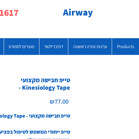
Airway
077-790-1617
Products
ערכות עזרה ראשונה
דפיברילטור
מוצרים לספורט
טייפ חבישה מקצועי
- Kinesiology Tape
Price
₪77.00
טייפ חבישה מקצועי - Kinesiology Tape
טייפ ייחודי המשמש לטיפול בפציע