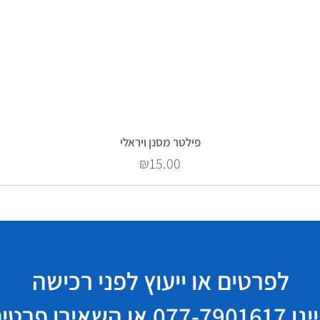
פילטר מסנן ויראלי
Price
₪15.00
לפרטים או ייעוץ לפני רכישה
יגו
077-7901617
או השאירו פרטי