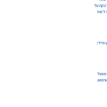
דבקה על
ל שזז
מיידי.
 מטפל
ימוש.