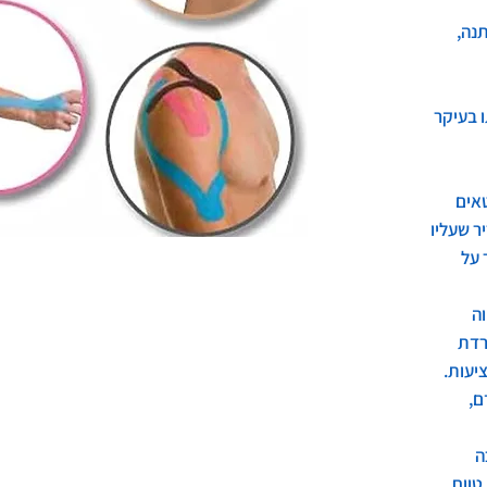
תנה,
ו בעיקר
טאים
ר שעליו
 על
וה
רדת
ציעות.
ם,
ה
טווח