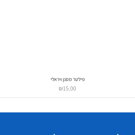
פילטר מסנן ויראלי
Price
₪15.00