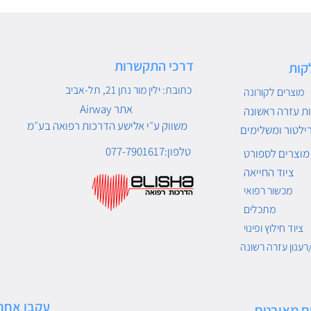
דרכי התקשרות
קות
כתובת: ילין מור נתן 21, תל-אביב
מוצרים לקורונה
Airway אתר
ת עזרה ראשונה
משווק ע״י אלישע הדרכות רפואה בע״מ
ילטור ומשלימים
טלפון:077-7901617
מוצרים לספורט
ציוד החייאה
מכשור רפואי
מתכלים
ציוד חילוץ ופינוי
רענון עזרה רשונה
עקבו אחרי
ם מאובטח