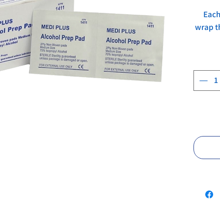
Each
wrap t