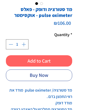
מד סטורציה ודופק - פאלס
אוקסימטר - pulse oximeter
Price
₪106.00
Quantity
*
Add to Cart
Buy Now
מד סטורציה/ pulse oximeter מודד את
רווי החמצן בדם .
מודד דופק
מד הסטורציה מתלבש על האצבע בצורה