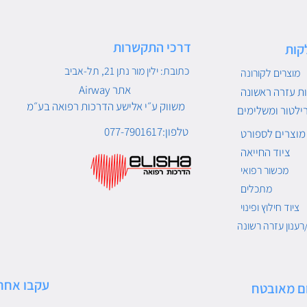
דרכי התקשרות
קות
כתובת: ילין מור נתן 21, תל-אביב
מוצרים לקורונה
Airway אתר
ת עזרה ראשונה
משווק ע״י אלישע הדרכות רפואה בע״מ
ילטור ומשלימים
טלפון:077-7901617
מוצרים לספורט
ציוד החייאה
מכשור רפואי
מתכלים
ציוד חילוץ ופינוי
רענון עזרה רשונה
עקבו אחרי
ם מאובטח