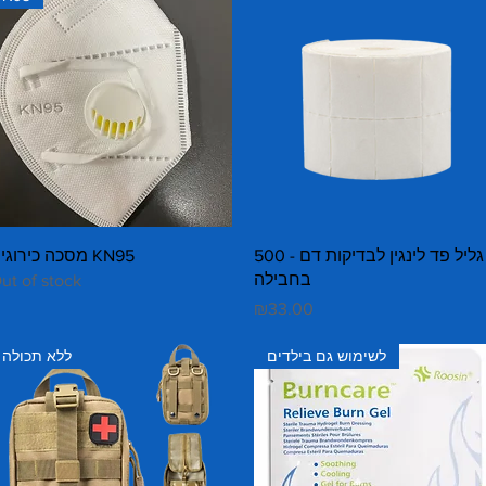
Quick View
Quick View
גליל פד לינגין לבדיקות דם - 500
מסכה כירוגית KN95
בחבילה
ut of stock
Price
₪33.00
לשימוש גם בילדים
ללא תכולה