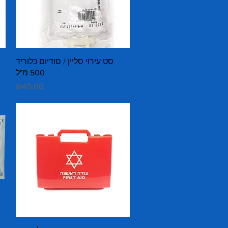
Quick View
סט עירוי סליין / סודיום כלוריד
500 מ"ל
Price
₪45.00