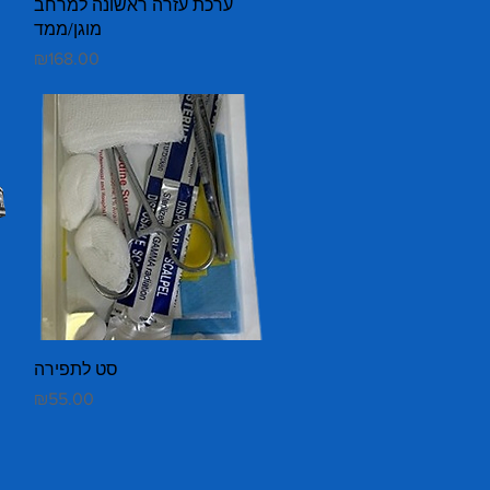
Quick View
ערכת עזרה ראשונה למרחב
מוגן/ממד
Price
₪168.00
Quick View
סט לתפירה
Price
₪55.00