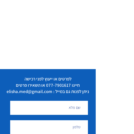
שקית קירור
2
מנתבי אויר 1-2-3
3
צמר גפן רפואי 10 גרם
3
תרסיס פלסטר לעצירת
1
דימום 150 מל
לפרטים או ייעוץ לפני רכישה
חייגו
077-7901617
או השאירו פרטים
ניתן לפנות גם במייל : elisha.med@gmail.com