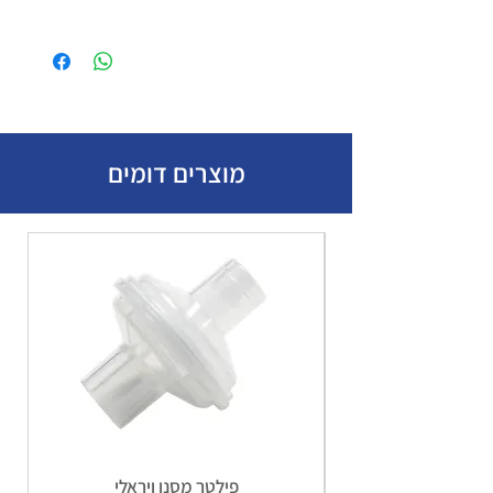
פריט
יחידות
פד גזה סטרילי 7.5 ס"מ
10
גליל פלסטר נייר - 1.25 ס"מ
1
מוצרים דומים
פלסטריות
30
אגד חבישה 5 ס"מ *2.70
4
מטר
אגד חבישה 7 ס"מ * 2.70
3
מטר
תחבושת אישית תיקנית
2
משולש קיבוע+סיכות ביטחון
5
פילטר מסנן ויראלי