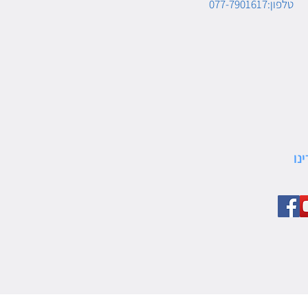
טלפון:077-7901617
נו