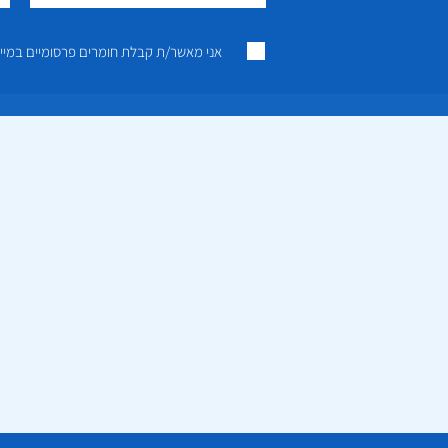
אני מאשר/ת קבלת חומרים פרסומיים במייל ו/או SMS