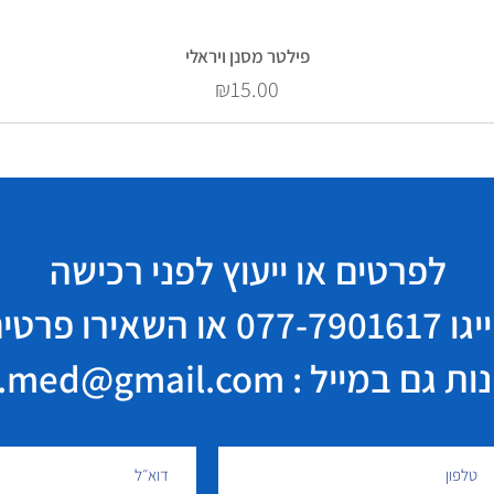
פילטר מסנן ויראלי
Price
₪15.00
לפרטים או ייעוץ לפני רכישה
יגו
077-7901617
או השאירו פרטי
במייל : elisha.med@gmail.com