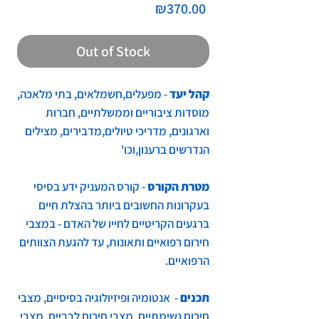
Price
₪370.00
Out of Stock
קהל יעד
- מפעלים,חשמלאים, בתי מלאכה,
מוסדות ציבוריים וממשלתיים, חברות
וארגונים, מדריכי טיולים,מדבירים, מצילים
הנדרשים ברענון,וכו'
מטרת הקורס
- קורס המעניק ידע בסיסי
בעקרונות החשובים ביותר בהצלת חיים
ברגעים הקריטיים לחייו של האדם - במצבי
חירום רפואיים ותאונות, עד להגעת הצוותים
הרפואיים.
תכנים
- אנטומיה ופיזיולוגיה בסיסיים, מצבי
חירום נשימתיים, מצבי חירום לבביים, מצבי