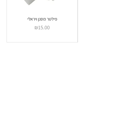
פילטר מסנן ויראלי
Price
₪15.00