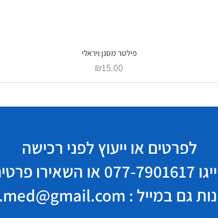
פילטר מסנן ויראלי
Price
₪15.00
לפרטים או ייעוץ לפני רכישה
יגו
077-7901617
או השאירו פרטי
במייל : elisha.med@gmail.com