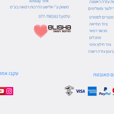
Airway אתר
ת עזרה ראשונה
משווק ע״י אלישע הדרכות רפואה בע״מ
ילטור ומשלימים
טלפון:077-7901617
מוצרים לספורט
ציוד החייאה
מכשור רפואי
מתכלים
ציוד חילוץ ופינוי
רענון עזרה רשונה
עקבו אחרי
ם מאובטח