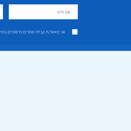
אני מאשר/ת קבלת חומרים פרסומיים במייל ו/או SMS