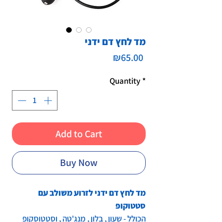
מד לחץ דם ידני
Price
₪65.00
Quantity
*
Add to Cart
Buy Now
מד לחץ דם ידני לזרוע משולב עם
סטטוקופ
הכולל - שעון , בלון , מנג'טה , וסטטוסקופ