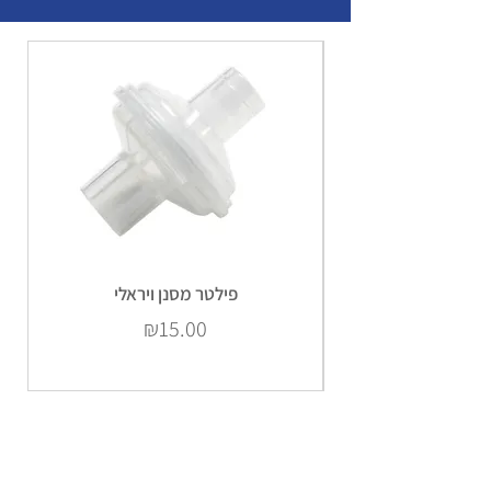
פילטר מסנן ויראלי
Price
₪15.00