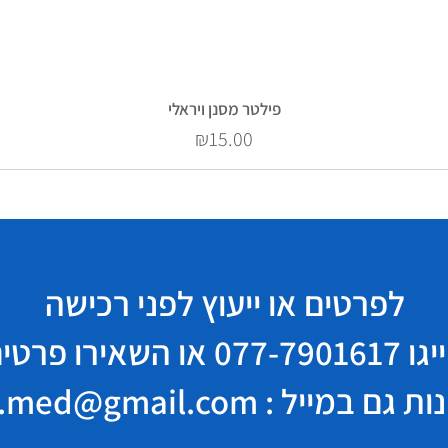
פילטר מסנן ויראלי
Price
₪15.00
לפרטים או ייעוץ לפני רכישה
יגו
077-7901617
או השאירו פרטי
במייל : elisha.med@gmail.com