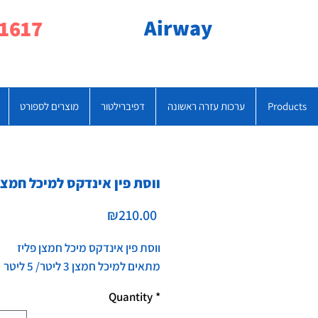
Airway
077-790-1617
Products
ערכות עזרה ראשונה
דפיברילטור
מוצרים לספורט
ווסת פין אינדקס למיכל חמצן
Price
₪210.00
ווסת פין אינדקס מיכל חמצן פליז
מתאים למיכל חמצן 3 ליטר/ 5 ליטר
Quantity
*