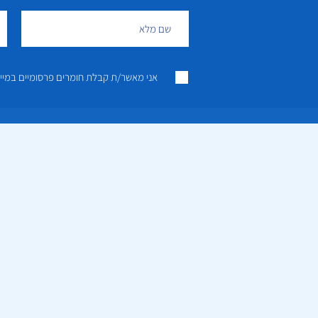
אני מאשר/ת קבלת חומרים פרסומיים במייל ו/או SMS