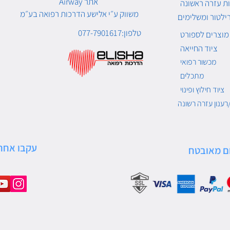
Airway אתר
ת עזרה ראשונה
משווק ע״י אלישע הדרכות רפואה בע״מ
ילטור ומשלימים
טלפון:077-7901617
מוצרים לספורט
ציוד החייאה
מכשור רפואי
מתכלים
ציוד חילוץ ופינוי
רענון עזרה רשונה
עקבו אחרי
ם מאובטח