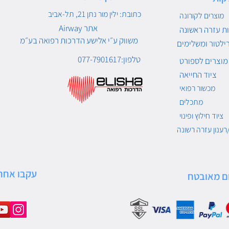
כתובת: ילין מור נתן 21, תל-אביב
מוצרים לקורונה
Airway אתר
ת עזרה ראשונה
משווק ע״י אלישע הדרכות רפואה בע״מ
ילטור ומשלימים
טלפון:077-7901617
מוצרים לספורט
ציוד החייאה
מכשור רפואי
מתכלים
ציוד חילוץ ופינוי
רענון עזרה רשונה
עקבו אחרי
ם מאובטח