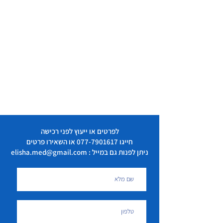
שמיכה היפוטרמית
1
מספריים לעזרה ראשונה
1
פלסטריות
200
פד פארפין סטרילי לכוויות
2
פלסטר בגליל נייר - 1.25
2
ס"מ
פלסטר בגליל בד - 2.5 ס"מ
2
לפרטים או ייעוץ לפני רכישה
חייגו
077-7901617
או השאירו פרטים
ניתן לפנות גם במייל : elisha.med@gmail.com
דבק טייפ לספורט - 2.5 ס"מ
1
פד גזה לא סטרילי - 7.5 ס"מ
100