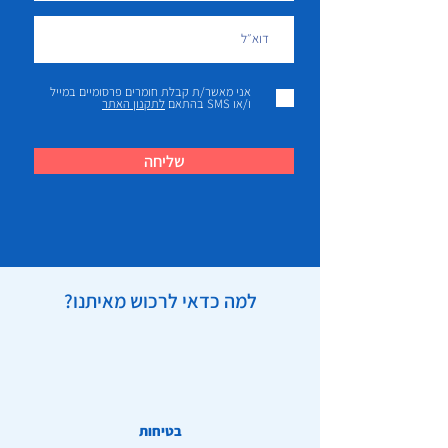
אגד חבישה מגולגל - 10
10
ס"מ
אגד חבישה מגולגל - 5 ס"מ
10
אני מאשר/ת קבלת חומרים פרסומיים במייל
ו/או SMS בהתאם
לתקנון האתר
פד גזה סטרילי 7.5 ס"מ
20
שליחה
כפפות לטקס
6
פד סטרילי עם שוליים
3
דביקים
למה כדאי לרכוש מאיתנו?
בטיחות