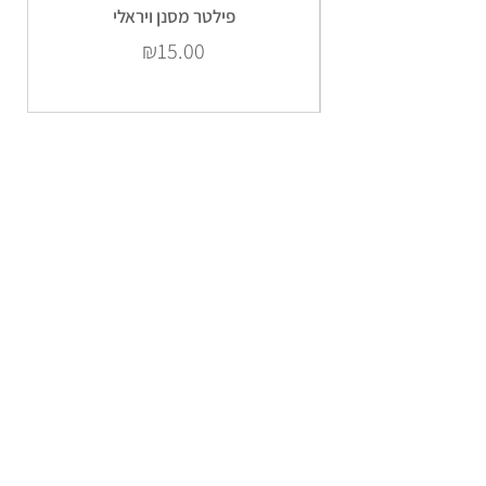
פילטר מסנן ויראלי
Price
₪15.00