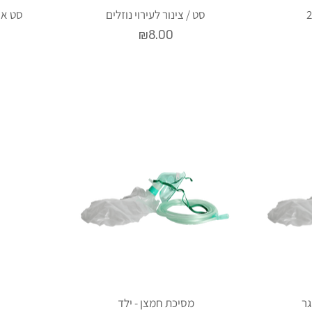
סט / צינור לעירוי נוזלים
סט אי
Price
₪8.00
ר
מסיכת חמצן - ילד