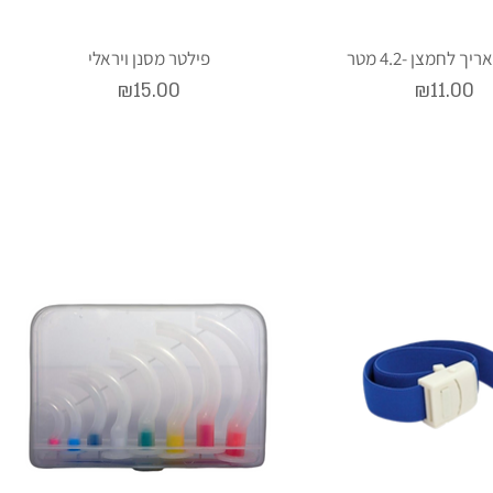
ך לחמצן -4.2 מטר
פילטר מסנן ויראלי
Price
Price
₪15.00
₪11.00