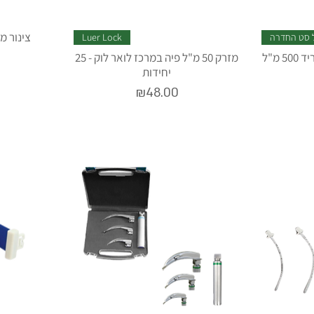
צינור מארי
 סט החדרה
Luer Lock
 מ"ל
מזרק 50 מ"ל פיה במרכז לואר לוק - 25
יחידות
Price
₪48.00