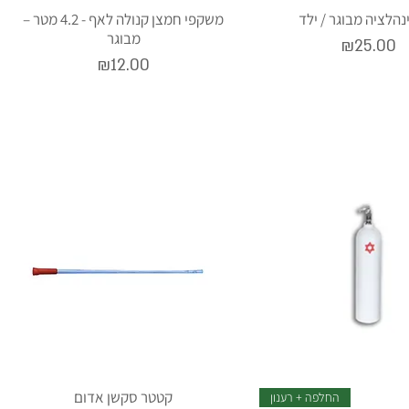
נהלציה מבוגר / ילד
משקפי חמצן קנולה לאף - 4.2 מטר –
מבוגר
Price
₪25.00
Price
₪12.00
קטטר סקשן אדום
החלפה + רענון