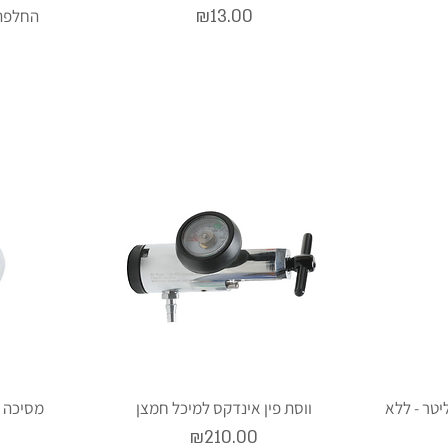
Price
₪13.00
החלפה 
ל-גליל חמצן רפואי 3 ליטר - ללא
ווסת פין אינדקס למיכל חמצן
מסיכה 
Price
₪210.00