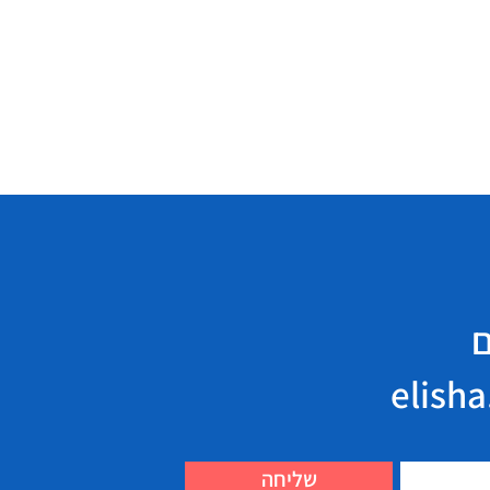
ם
שליחה