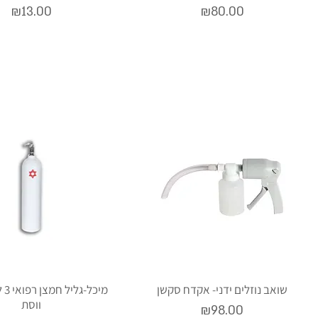
Price
Price
₪13.00
₪80.00
שואב נוזלים ידני- אקדח סקשן
מיכ
ווסת
Price
₪98.00