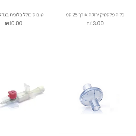
כליה פלסטיק ירוקה אורך 25 סמ
טובוס כולל בלונית בגדל
Price
Price
₪10.00
₪13.00