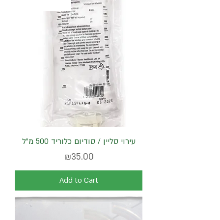
ללא סט החדרה
עירוי סליין / סודיום כלוריד 500 מ"ל
Price
₪35.00
Add to Cart