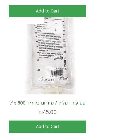
Add to Cart
כולל סט החדרה
סט עירוי סליין / סודיום כלוריד 500 מ"ל
Price
₪45.00
Add to Cart