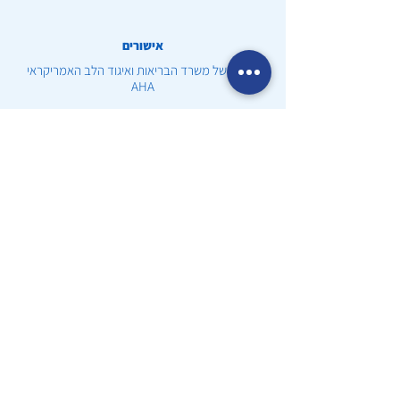
אישורים
הכרה של משרד הבריאות ואיגוד הלב האמריקראי
AHA
שעות פעילות
יום א' - ה': 09:00-19:00
Airway אתר
משווק ע״י אלישע הדרכות רפואה בע״מ
טלפון:077-7901617
מחלקות
מוצרים לקורונה
ערכות עזרה ראשונה
דפיברילטור ומשלימים